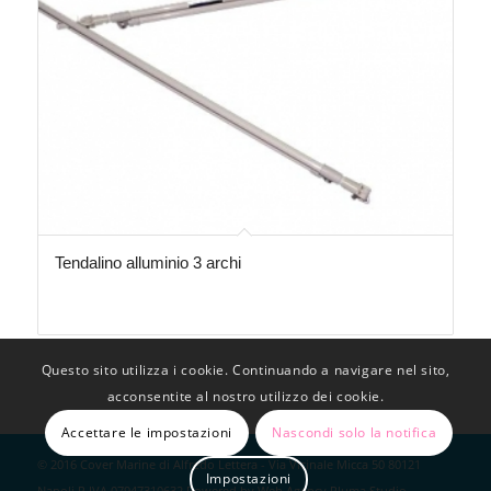
Tendalino alluminio 3 archi
Questo sito utilizza i cookie. Continuando a navigare nel sito,
acconsentite al nostro utilizzo dei cookie.
Accettare le impostazioni
Nascondi solo la notifica
© 2016 Cover Marine di Alfredo Lettera - Via Vicinale Micca 50 80121
Impostazioni
Napoli P.IVA 07947310632 Powered by Web Agency
Pluma Studio